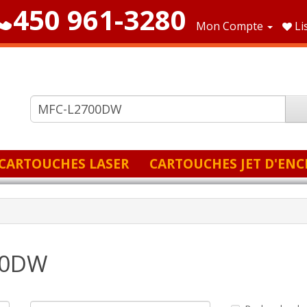
450 961-3280
Mon Compte
Li
CARTOUCHES LASER
CARTOUCHES JET D'ENC
00DW