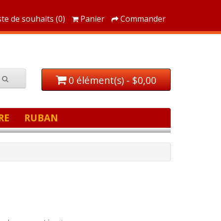
ste de souhaits (0)
Panier
Commander
0 élément(s) - $0,00
RE
RUBAN