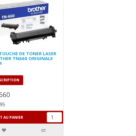
TOUCHE DE TONER LASER
THER TN660 ORIGINALE
R
SCRIPTION
660
,95
T AU PANIER