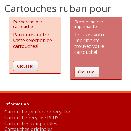
Cartouches ruban pour
Recherche par
Recherche par
cartouche
imprimante
Parcourez notre
Trouvez votre
vaste sélection de
imprimante ...
cartouches!
trouvez votre
cartouche!
Cliquez ici!
Cliquez ici!
Information
Cartouche jet d'encre recyclée
Cartouche recyclée PLUS
Cartouches compatibles
Cartouches originales